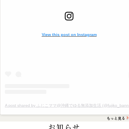
@fujiko_bannai . 是非覗きに来てください♪
==================== #無添加 #無添加生活 #添加物 #添加物フリー
#ゆる無添加 #添加物不使用 #添加物なし #オーガニック #オーガニッ
活 #無添加ママ #朝ごはん #ご飯 #お米 #目覚まし #生活リズム #早寝早起
き #朝元気
View this post on Instagram
A post shared by ふじこママ@沖縄でゆる無添加生活 (@fujiko_banna
もっと見る
お知らせ