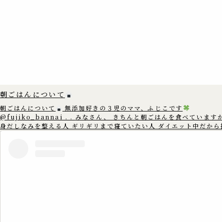
朝ごはんについて
朝ごはんについて
無添加好きの３児のママ、ふじこです
@fujiko_bannai . . みなさん、 きちんと朝ごはんを食べていますか？
身だしなみを整える人 ギリギリまで寝ていたい人 ダイエット中だから
てしまう人 もしかすると 朝ごはんを抜いてしまう人は 多いかもしれ
ん。 朝ごはんを食べないと イライラしたり 集中できなくなったり 体に力
が入らなくなったりします。 朝ごはんに 『ごはん食』を食べる事で ゆっく
りと消化・吸収され 脳の主要エネルギーとなる ブドウ糖を長時間維持
す。 朝ごはんを食べる事で 元気に活動する事ができ 生活リズムも整うこと
で 睡眠の質も高くなり 学習や体調にも好影響です
心も体も元気に過ごす
為にも 朝ごはんを食べましょう
==================== このアカウ
ントでは、 ゆる無添加生活で健康情報や体にいいものを 3児のママの
こが沖縄から発信中
. 無添加好きのママさんたちと繋がれたら嬉し
. いいね
コメント
フォロー
嬉しいです
▷▶︎