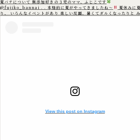
夏バテについて 無添加好きの３児のママ、ふじこです
@fujiko_bannai . . 本格的に夏がやってきましたね〜
夏休みに
り、 いろんなイベントがあり 楽しい反面、暑くてダルくなったりと 
んは夏バテしていませんか? 夏バテは 暑い時には汗を出して体温を下げた
りと 体温を一定に保とうとする 身体中の自律神経がフル稼働をし そ
神経が疲れてしまう為に 起こると言われています。 暑い所からエアコンの
きいた 寒いとことなどに行くと 自律神経が頑張るので あまり温度差
ように 調整することをおすすめします。 また、規則正しい生活や 栄養バラ
ンスの整った食事を 心がけることも大切です。 この機会に生活習慣を見直
してみて 元気に夏を乗り切りましょう
==================== この
アカウントでは、 ゆる無添加生活で健康情報や体にいいものを 3児の
のふじこが沖縄から発信中
. 無添加好きのママさんたちと繋がれた
いです
. いいね
コメント
フォロー
嬉しいです
▷▶︎
@fujiko_bannai . 是非覗きに来てください♪
==================== #無添加 #無添加生活 #添加物 #添加物フリー
#ゆる無添加 #添加物不使用 #添加物なし #オーガニック #オーガニッ
活 #無添加ママ #夏 #夏バテ #夏バテ予防 #自律神経 #暑い #エアコン #生
活習慣
View this post on Instagram