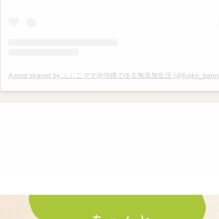
A post shared by ふじこママ@沖縄でゆる無添加生活 (@fujiko_banna