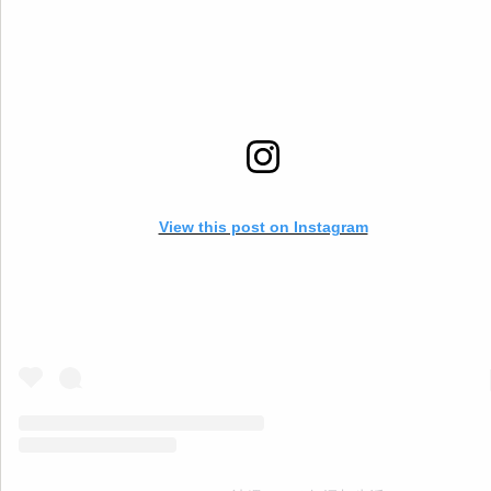
で 睡眠の質も高くなり 学習や体調にも好影響です
心も体も元気に過ごす
為にも 朝ごはんを食べましょう
==================== このアカウ
ントでは、 ゆる無添加生活で健康情報や体にいいものを 3児のママの
こが沖縄から発信中
. 無添加好きのママさんたちと繋がれたら嬉し
. いいね
コメント
フォロー
嬉しいです
▷▶︎
@fujiko_bannai . 是非覗きに来てください♪
==================== #無添加 #無添加生活 #添加物 #添加物フリー
#ゆる無添加 #添加物不使用 #添加物なし #オーガニック #オーガニッ
活 #無添加ママ #朝ごはん #ご飯 #お米 #目覚まし #生活リズム #早寝早起
き #朝元気
View this post on Instagram