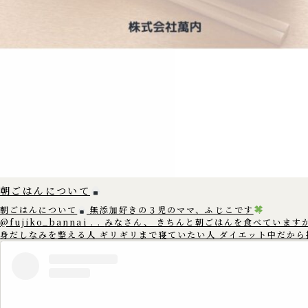
朝ごはんについて
朝ごはんについて
無添加好きの３児のママ、ふじこです
@fujiko_bannai . . みなさん、 きちんと朝ごはんを食べていますか？
身だしなみを整える人 ギリギリまで寝ていたい人 ダイエット中だから
てしまう人 もしかすると 朝ごはんを抜いてしまう人は 多いかもしれ
ん。 朝ごはんを食べないと イライラしたり 集中できなくなったり 体に力
が入らなくなったりします。 朝ごはんに 『ごはん食』を食べる事で ゆっく
りと消化・吸収され 脳の主要エネルギーとなる ブドウ糖を長時間維持
す。 朝ごはんを食べる事で 元気に活動する事ができ 生活リズムも整うこと