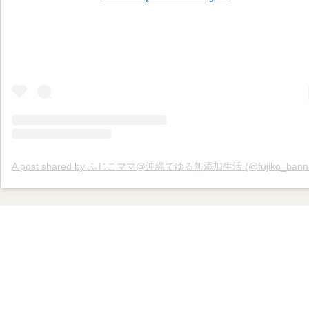
A post shared by ふじこママ@沖縄でゆる無添加生活 (@fujiko_banna