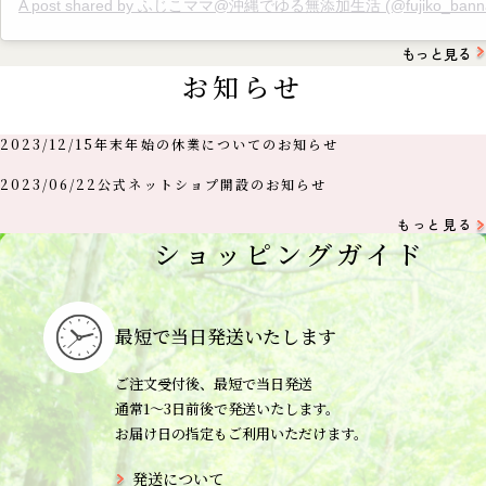
A post shared by ふじこママ@沖縄でゆる無添加生活 (@fujiko_banna
もっと見る
お知らせ
2023/12/15
年末年始の休業についてのお知らせ
2023/06/22
公式ネットショプ開設のお知らせ
もっと見る
ショッピングガイド
最短で当日
発送いたします
ご注文受付後、最短で当日発送
通常1〜3日前後で発送いたします。
お届け日の指定もご利用いただけます。
発送について