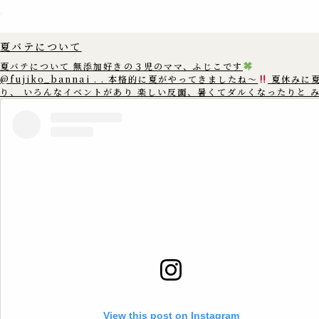
夏バテについて
夏バテについて 無添加好きの３児のママ、ふじこです
@fujiko_bannai . . 本格的に夏がやってきましたね〜
夏休みに
り、 いろんなイベントがあり 楽しい反面、暑くてダルくなったりと 
んは夏バテしていませんか? 夏バテは 暑い時には汗を出して体温を下げた
りと 体温を一定に保とうとする 身体中の自律神経がフル稼働をし そ
神経が疲れてしまう為に 起こると言われています。 暑い所からエアコンの
きいた 寒いとことなどに行くと 自律神経が頑張るので あまり温度差
ように 調整することをおすすめします。 また、規則正しい生活や 栄養バラ
ンスの整った食事を 心がけることも大切です。 この機会に生活習慣を見直
してみて 元気に夏を乗り切りましょう
==================== この
アカウントでは、 ゆる無添加生活で健康情報や体にいいものを 3児の
のふじこが沖縄から発信中
. 無添加好きのママさんたちと繋がれた
いです
. いいね
コメント
フォロー
嬉しいです
▷▶︎
@fujiko_bannai . 是非覗きに来てください♪
==================== #無添加 #無添加生活 #添加物 #添加物フリー
#ゆる無添加 #添加物不使用 #添加物なし #オーガニック #オーガニッ
活 #無添加ママ #夏 #夏バテ #夏バテ予防 #自律神経 #暑い #エアコン #生
活習慣
View this post on Instagram