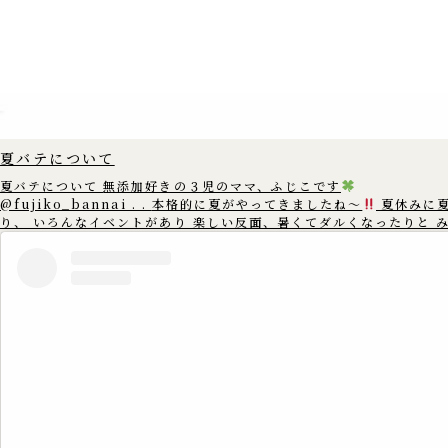
夏バテについて
夏バテについて 無添加好きの３児のママ、ふじこです
@fujiko_bannai . . 本格的に夏がやってきましたね〜
夏休みに
り、 いろんなイベントがあり 楽しい反面、暑くてダルくなったりと 
んは夏バテしていませんか? 夏バテは 暑い時には汗を出して体温を下げた
りと 体温を一定に保とうとする 身体中の自律神経がフル稼働をし そ
神経が疲れてしまう為に 起こると言われています。 暑い所からエアコンの
きいた 寒いとことなどに行くと 自律神経が頑張るので あまり温度差
ように 調整することをおすすめします。 また、規則正しい生活や 栄養バラ
ンスの整った食事を 心がけることも大切です。 この機会に生活習慣を見直
してみて 元気に夏を乗り切りましょう
==================== この
アカウントでは、 ゆる無添加生活で健康情報や体にいいものを 3児の
のふじこが沖縄から発信中
. 無添加好きのママさんたちと繋がれた
いです
. いいね
コメント
フォロー
嬉しいです
▷▶︎
@fujiko_bannai . 是非覗きに来てください♪
==================== #無添加 #無添加生活 #添加物 #添加物フリー