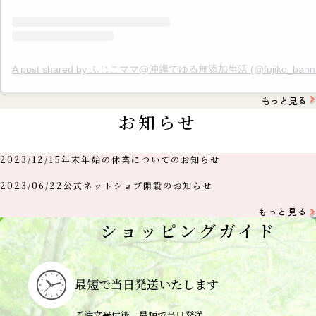
A post shared by ふじこママ@沖縄でゆる無添加生活 (@fujiko_banna
もっと見る
お知らせ
2023/12/15
年末年始の休業についてのお知らせ
2023/06/22
公式ネットショプ開設のお知らせ
もっと見る
ショッピングガイド
最短で当日
発送いたします
ご注文受付後、最短で当日発送