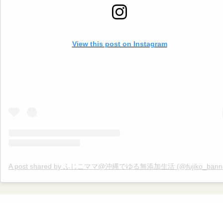
#ゆる無添加 #添加物不使用 #添加物なし #オーガニック #オーガニッ
活 #無添加ママ #夏 #夏バテ #夏バテ予防 #自律神経 #暑い #エアコン #生
活習慣
View this post on Instagram
A post shared by ふじこママ@沖縄でゆる無添加生活 (@fujiko_banna