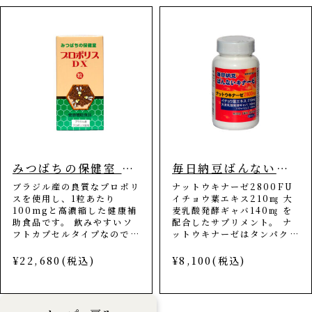
化水素)を無毒化することに
めです。 【内容量】60g入
より、自然と善玉菌が増える
（約300粒）
ようになります。 プラチナ
で腸のバリア機能を強固にす
ることでウイルスや病原体を
バリア！不要な脂質や糖の吸
収をバリアすることが出来ま
す！ 【原材料】 難消化性デ
キストリン(国内製造)/クエ
ン酸、重炭酸ナトリウム、デ
キストリン、微粒二酸化ケイ
素、クエン酸Na、白金 【飲
用方法】 1日1～3包を水又
はぬるま湯に溶かしてお飲み
みつばちの保健室 プロポリスDX
毎日納豆ばんないキナーゼ
下さい。 【ご注意】 炭酸が
入っており、ギリギリまで水
ブラジル産の良質なプロポリ
ナットウキナーゼ2800FU
が入っていますと泡が吹きこ
スを使用し、1粒あたり
イチョウ葉エキス210㎎ 大
ぼれる場合がございますの
100mgと高濃縮した健康補
麦乳酸発酵ギャバ140㎎ を
で、余裕をもって溶かしてく
助食品です。 飲みやすいソ
配合したサプリメント。 ナ
ださい。 また、粉末を直接
フトカプセルタイプなので、
ットウキナーゼはタンパク質
口に入れずに必ず飲み物に混
匂いや味を気にせず手軽に毎
分解酵素で、血管内に出来た
ぜてお飲み下さい。
日お飲み頂けます。 プロポ
血栓(血液の塊)を溶かす働き
¥22,680(税込)
¥8,100(税込)
リスDXは「健康食品ＧＭＰ
があると言われています。
認定工場」で製造されており
イチョウ葉エキスは血液循環
品質管理を徹底しています。
のサポートをする作用や抗酸
特にプロポリスは鮮度が大
化作用があると言われていま