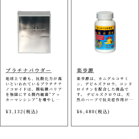
分をぎゅっと1粒に凝縮しま
した。
プラチナパウダー
楽歩源
地球上で最も、抗酸化力が高
楽歩源は、カニグルコサミ
いといわれているプラチナナ
ン、デビルズクロウ、コンド
ノコロイドは、腸粘膜バリア
ロイチンを配合した商品で
を強固にする腸内細菌“アッ
す。 デビルズクロウは、天
カーマンシンア”を増やし、
然のハーブで抗炎症作用があ
腸内環境を良くする、アッカ
ると言われています。 ‘楽に
ーマンシアムシフィラ増殖用
歩ける栄養素”で足・腰など
¥3,132(税込)
¥6,480(税込)
組成物として特許を取得しま
の関節をサポートします。
した！ プラチナには、体内
階段の昇り降りが気になる方
の増えすぎてしまった活性酸
や 立ち上がる時や座る時に
素を除去する働きがありま
不安がある方、スポーツや旅
す。腸内悪玉菌の武器(過酸
行を楽しみたい方 におすす