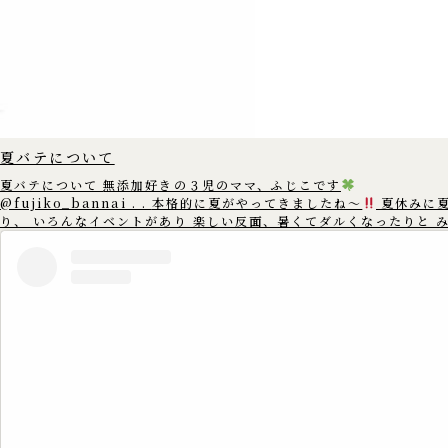
夏バテについて
夏バテについて 無添加好きの３児のママ、ふじこです
@fujiko_bannai . . 本格的に夏がやってきましたね〜
夏休みに
り、 いろんなイベントがあり 楽しい反面、暑くてダルくなったりと 
んは夏バテしていませんか? 夏バテは 暑い時には汗を出して体温を下げた
りと 体温を一定に保とうとする 身体中の自律神経がフル稼働をし そ
神経が疲れてしまう為に 起こると言われています。 暑い所からエアコンの
きいた 寒いとことなどに行くと 自律神経が頑張るので あまり温度差
ように 調整することをおすすめします。 また、規則正しい生活や 栄養バラ
ンスの整った食事を 心がけることも大切です。 この機会に生活習慣を見直
してみて 元気に夏を乗り切りましょう
==================== この
アカウントでは、 ゆる無添加生活で健康情報や体にいいものを 3児の
のふじこが沖縄から発信中
. 無添加好きのママさんたちと繋がれた
いです
. いいね
コメント
フォロー
嬉しいです
▷▶︎
@fujiko_bannai . 是非覗きに来てください♪
==================== #無添加 #無添加生活 #添加物 #添加物フリー