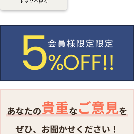
トップへ戻る
事。鮮度管理を怠るとせっか
す。 大麦乳酸発酵ギャバ
くの良い原料でも、有用成分
は、ストレスの緩和や睡眠の
であるアルテピリンCや、ク
質を向上させる働きがあるこ
マル酸などの成分値が減って
とがわかっています。40代
しまいます。 ひとことでプ
以降の方におすすめです
ロポリスと言っても、原料か
ら品質管理、製造工程など製
造メーカーによっても様々で
す。 プロポリスDXは発売か
ら25年以上のご愛顧を頂い
ている、当社の代表商品で
す。 【特長】 ・良質のブラ
ジル産アレクリン種厳選使用
・独自製法の濃縮エキス
を1粒に100mg配合 ・飲み
にくいプロポリスをカプセル
で手軽に！ 【原材料】 小麦
胚芽油、プロポリスエキス、
ゼラチン、グリセリン、ミツ
ロウ、酸化防止剤(ビタミン
E) 【飲用方法】 I日に2〜5
粒を目安に水、ぬるま湯、ジ
ュース等と一緒にお飲みくだ
さい。 【内容量】250粒入