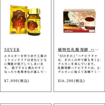
5EVER
植物性乳酸発酵 ハナビラタケDX
エネルギーを作り出す工場の
“幻のきのこ”ハナビラタケ
ミトコンドリアは老化ととも
は、きのこの中で最も多くβ-
に機能が低下してしまいま
グルカンを含んでいます。
す。 低下すると疲れやすく
乳酸発酵ハナビラタケは、β-
なったり免疫老化が進んでし
グルカンに加えて各種アミノ
まうなど身体の細胞や組織に
酸も豊富なことから、食生活
影響が出ることもあります。
で糖の気になる方、疲れが取
¥7,000(税込)
¥16,200(税込)
体を整える『PQQ』と体の
れない方におすすめです。
根本からクリーニングする
【内容量】30g（1g×30
『5-ALA』、総合的な健康
包)
促進作用がある『ニラ種子エ
キス』などミトコンドリアを
活性化させるために必要な成