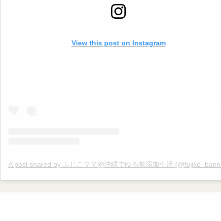
#ゆる無添加 #添加物不使用 #添加物なし #オーガニック #オーガニッ
活 #無添加ママ #夏 #夏バテ #夏バテ予防 #自律神経 #暑い #エアコン #生
活習慣
View this post on Instagram
A post shared by ふじこママ@沖縄でゆる無添加生活 (@fujiko_banna