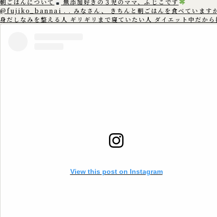
朝ごはんについて
無添加好きの３児のママ、ふじこです
@fujiko_bannai . . みなさん、 きちんと朝ごはんを食べていますか？
身だしなみを整える人 ギリギリまで寝ていたい人 ダイエット中だから
てしまう人 もしかすると 朝ごはんを抜いてしまう人は 多いかもしれ
ん。 朝ごはんを食べないと イライラしたり 集中できなくなったり 体に力
が入らなくなったりします。 朝ごはんに 『ごはん食』を食べる事で ゆっく
りと消化・吸収され 脳の主要エネルギーとなる ブドウ糖を長時間維持
す。 朝ごはんを食べる事で 元気に活動する事ができ 生活リズムも整うこと
で 睡眠の質も高くなり 学習や体調にも好影響です
心も体も元気に過ごす
為にも 朝ごはんを食べましょう
==================== このアカウ
ントでは、 ゆる無添加生活で健康情報や体にいいものを 3児のママの
こが沖縄から発信中
. 無添加好きのママさんたちと繋がれたら嬉し
. いいね
コメント
フォロー
嬉しいです
▷▶︎
@fujiko_bannai . 是非覗きに来てください♪
==================== #無添加 #無添加生活 #添加物 #添加物フリー
#ゆる無添加 #添加物不使用 #添加物なし #オーガニック #オーガニッ
活 #無添加ママ #朝ごはん #ご飯 #お米 #目覚まし #生活リズム #早寝早起
き #朝元気
View this post on Instagram