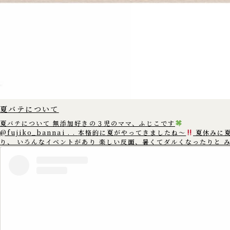
夏バテについて
夏バテについて 無添加好きの３児のママ、ふじこです
@fujiko_bannai . . 本格的に夏がやってきましたね〜
夏休みに
り、 いろんなイベントがあり 楽しい反面、暑くてダルくなったりと 
んは夏バテしていませんか? 夏バテは 暑い時には汗を出して体温を下げた
りと 体温を一定に保とうとする 身体中の自律神経がフル稼働をし そ
神経が疲れてしまう為に 起こると言われています。 暑い所からエアコンの
きいた 寒いとことなどに行くと 自律神経が頑張るので あまり温度差
ように 調整することをおすすめします。 また、規則正しい生活や 栄養バラ
ンスの整った食事を 心がけることも大切です。 この機会に生活習慣を見直
してみて 元気に夏を乗り切りましょう
==================== この
アカウントでは、 ゆる無添加生活で健康情報や体にいいものを 3児の
のふじこが沖縄から発信中
. 無添加好きのママさんたちと繋がれた