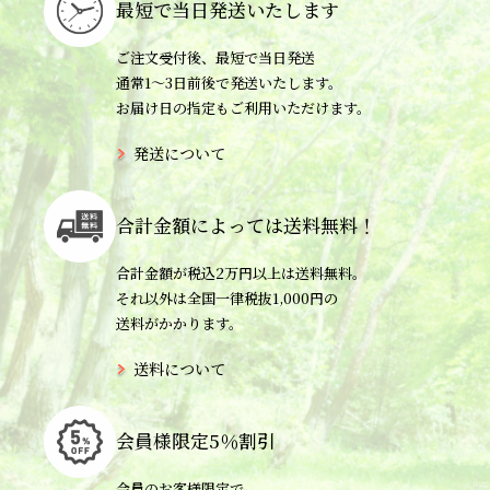
最短で当日
発送いたします
ご注文受付後、最短で当日発送
通常1〜3日前後で発送いたします。
お届け日の指定もご利用いただけます。
発送について
合計金額によっては
送料無料！
合計金額が税込2万円以上は送料無料。
それ以外は全国一律税抜1,000円の
送料がかかります。
送料について
会員様限定
5％割引
会員のお客様限定で