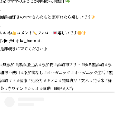
3児のママのふじこが沖縄から発信中
.
無添加好きのママさんたちと繋がれたら嬉しいです
.
いいね
コメント
フォロー
嬉しいです
▷▶︎ @fujiko_bannai .
是非覗きに来てください♪
====================
#無添加 #無添加生活 #添加物 #添加物フリー #ゆる無添加 #添
加物不使用 #添加物なし #オーガニック #オーガニック生活 #無
添加ママ #健康 #免疫力 #キノコ #発酵食品 #玄米 #発芽米 #緑
茶 #赤ワイン #カカオ #運動 #睡眠 #入浴