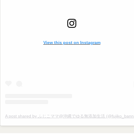
いです
. いいね
コメント
フォロー
嬉しいです
▷▶︎
@fujiko_bannai . 是非覗きに来てください♪
==================== #無添加 #無添加生活 #添加物 #添加物フリー
#ゆる無添加 #添加物不使用 #添加物なし #オーガニック #オーガニッ
活 #無添加ママ #夏 #夏バテ #夏バテ予防 #自律神経 #暑い #エアコン #生
活習慣
View this post on Instagram
A post shared by ふじこママ@沖縄でゆる無添加生活 (@fujiko_banna