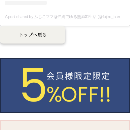
A post shared by ふじこママ@沖縄でゆる無添加生活 (@fujiko_bannai)
トップへ戻る