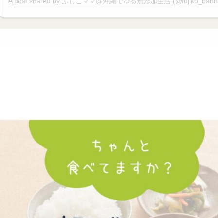
A post shared by ふじこママ@沖縄でゆる無添加生活 (@fujiko_banna