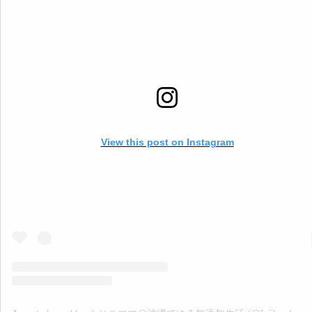
してみて 元気に夏を乗り切りましょう
==================== この
アカウントでは、 ゆる無添加生活で健康情報や体にいいものを 3児の
のふじこが沖縄から発信中
. 無添加好きのママさんたちと繋がれた
いです
. いいね
コメント
フォロー
嬉しいです
▷▶︎
@fujiko_bannai . 是非覗きに来てください♪
==================== #無添加 #無添加生活 #添加物 #添加物フリー
#ゆる無添加 #添加物不使用 #添加物なし #オーガニック #オーガニッ
活 #無添加ママ #夏 #夏バテ #夏バテ予防 #自律神経 #暑い #エアコン #生
活習慣
View this post on Instagram