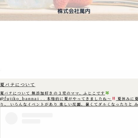
夏バテについて
夏バテについて 無添加好きの３児のママ、ふじこです
@fujiko_bannai . . 本格的に夏がやってきましたね〜
夏休みに
り、 いろんなイベントがあり 楽しい反面、暑くてダルくなったりと 
んは夏バテしていませんか? 夏バテは 暑い時には汗を出して体温を下げた
りと 体温を一定に保とうとする 身体中の自律神経がフル稼働をし そ
神経が疲れてしまう為に 起こると言われています。 暑い所からエアコンの
きいた 寒いとことなどに行くと 自律神経が頑張るので あまり温度差
ように 調整することをおすすめします。 また、規則正しい生活や 栄養バラ
ンスの整った食事を 心がけることも大切です。 この機会に生活習慣を見直