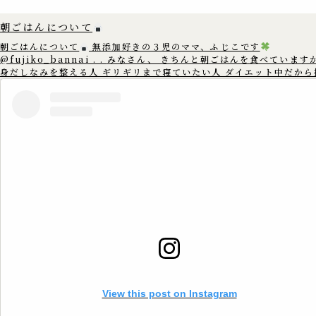
朝ごはんについて
朝ごはんについて
無添加好きの３児のママ、ふじこです
@fujiko_bannai . . みなさん、 きちんと朝ごはんを食べていますか？
身だしなみを整える人 ギリギリまで寝ていたい人 ダイエット中だから
てしまう人 もしかすると 朝ごはんを抜いてしまう人は 多いかもしれ
ん。 朝ごはんを食べないと イライラしたり 集中できなくなったり 体に力
が入らなくなったりします。 朝ごはんに 『ごはん食』を食べる事で ゆっく
りと消化・吸収され 脳の主要エネルギーとなる ブドウ糖を長時間維持
す。 朝ごはんを食べる事で 元気に活動する事ができ 生活リズムも整うこと
で 睡眠の質も高くなり 学習や体調にも好影響です
心も体も元気に過ごす
為にも 朝ごはんを食べましょう
==================== このアカウ
ントでは、 ゆる無添加生活で健康情報や体にいいものを 3児のママの
こが沖縄から発信中
. 無添加好きのママさんたちと繋がれたら嬉し
. いいね
コメント
フォロー
嬉しいです
▷▶︎
@fujiko_bannai . 是非覗きに来てください♪
==================== #無添加 #無添加生活 #添加物 #添加物フリー
#ゆる無添加 #添加物不使用 #添加物なし #オーガニック #オーガニッ
活 #無添加ママ #朝ごはん #ご飯 #お米 #目覚まし #生活リズム #早寝早起
き #朝元気
View this post on Instagram