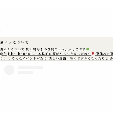
夏バテについて
夏バテについて 無添加好きの３児のママ、ふじこです
@fujiko_bannai . . 本格的に夏がやってきましたね〜
夏休みに
り、 いろんなイベントがあり 楽しい反面、暑くてダルくなったりと 
んは夏バテしていませんか? 夏バテは 暑い時には汗を出して体温を下げた
りと 体温を一定に保とうとする 身体中の自律神経がフル稼働をし そ
神経が疲れてしまう為に 起こると言われています。 暑い所からエアコンの
きいた 寒いとことなどに行くと 自律神経が頑張るので あまり温度差
ように 調整することをおすすめします。 また、規則正しい生活や 栄養バラ
ンスの整った食事を 心がけることも大切です。 この機会に生活習慣を見直
してみて 元気に夏を乗り切りましょう
==================== この
アカウントでは、 ゆる無添加生活で健康情報や体にいいものを 3児の
のふじこが沖縄から発信中
. 無添加好きのママさんたちと繋がれた
いです
. いいね
コメント
フォロー
嬉しいです
▷▶︎
@fujiko_bannai . 是非覗きに来てください♪
==================== #無添加 #無添加生活 #添加物 #添加物フリー