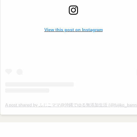
#ゆる無添加 #添加物不使用 #添加物なし #オーガニック #オーガニッ
活 #無添加ママ #夏 #夏バテ #夏バテ予防 #自律神経 #暑い #エアコン #生
活習慣
View this post on Instagram
A post shared by ふじこママ@沖縄でゆる無添加生活 (@fujiko_banna