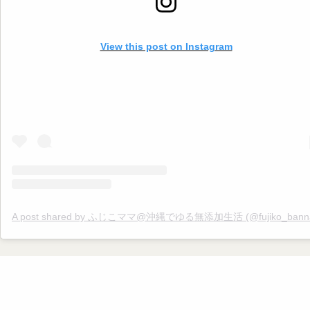
活 #無添加ママ #夏 #夏バテ #夏バテ予防 #自律神経 #暑い #エアコン #生
活習慣
View this post on Instagram
A post shared by ふじこママ@沖縄でゆる無添加生活 (@fujiko_banna