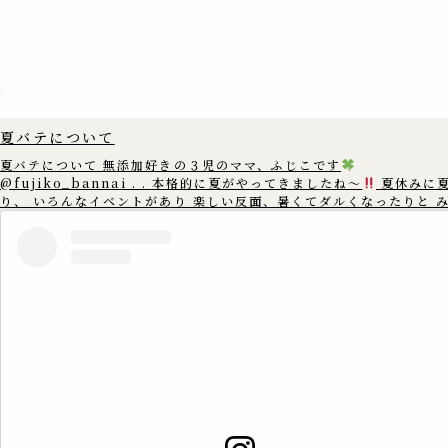
夏バテについて
夏バテについて 無添加好きの３児のママ、ふじこです
@fujiko_bannai . . 本格的に夏がやってきましたね〜
夏休みに
り、 いろんなイベントがあり 楽しい反面、暑くてダルくなったりと 
んは夏バテしていませんか? 夏バテは 暑い時には汗を出して体温を下げた
りと 体温を一定に保とうとする 身体中の自律神経がフル稼働をし そ
神経が疲れてしまう為に 起こると言われています。 暑い所からエアコンの
きいた 寒いとことなどに行くと 自律神経が頑張るので あまり温度差
ように 調整することをおすすめします。 また、規則正しい生活や 栄養バラ
ンスの整った食事を 心がけることも大切です。 この機会に生活習慣を見直
してみて 元気に夏を乗り切りましょう
==================== この
アカウントでは、 ゆる無添加生活で健康情報や体にいいものを 3児の
のふじこが沖縄から発信中
. 無添加好きのママさんたちと繋がれた
いです
. いいね
コメント
フォロー
嬉しいです
▷▶︎
@fujiko_bannai . 是非覗きに来てください♪
==================== #無添加 #無添加生活 #添加物 #添加物フリー
#ゆる無添加 #添加物不使用 #添加物なし #オーガニック #オーガニッ