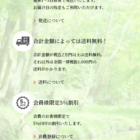
通常1〜3日前後で発送いたします。
お届け日の指定もご利用いただけます。
発送について
合計金額によっては
送料無料！
合計金額が税込2万円以上は送料無料。
それ以外は全国一律税抜1,000円の
送料がかかります。
送料について
会員様限定
5％割引
会員のお客様限定で
5％OFFの割引いたします。
会員登録について