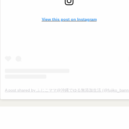
活 #無添加ママ #夏 #夏バテ #夏バテ予防 #自律神経 #暑い #エアコン #生
活習慣
View this post on Instagram
A post shared by ふじこママ@沖縄でゆる無添加生活 (@fujiko_banna