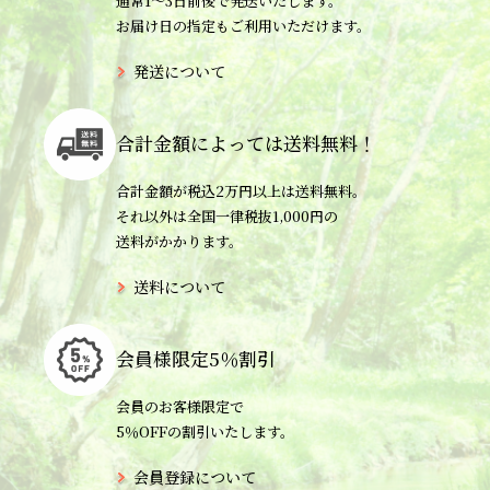
通常1〜3日前後で発送いたします。
お届け日の指定もご利用いただけます。
発送について
合計金額によっては
送料無料！
合計金額が税込2万円以上は送料無料。
それ以外は全国一律税抜1,000円の
送料がかかります。
送料について
会員様限定
5％割引
会員のお客様限定で
5％OFFの割引いたします。
会員登録について