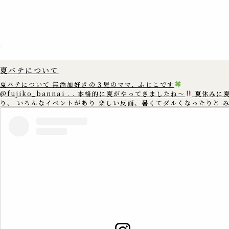
夏バテについて
夏バテについて 無添加好きの３児のママ、ふじこです
@fujiko_bannai . . 本格的に夏がやってきましたね〜
夏休みに
り、 いろんなイベントがあり 楽しい反面、暑くてダルくなったりと 
んは夏バテしていませんか? 夏バテは 暑い時には汗を出して体温を下げた
りと 体温を一定に保とうとする 身体中の自律神経がフル稼働をし そ
神経が疲れてしまう為に 起こると言われています。 暑い所からエアコンの
きいた 寒いとことなどに行くと 自律神経が頑張るので あまり温度差
ように 調整することをおすすめします。 また、規則正しい生活や 栄養バラ
ンスの整った食事を 心がけることも大切です。 この機会に生活習慣を見直
してみて 元気に夏を乗り切りましょう
==================== この
アカウントでは、 ゆる無添加生活で健康情報や体にいいものを 3児の
のふじこが沖縄から発信中
. 無添加好きのママさんたちと繋がれた
いです
. いいね
コメント
フォロー
嬉しいです
▷▶︎
@fujiko_bannai . 是非覗きに来てください♪
==================== #無添加 #無添加生活 #添加物 #添加物フリー
#ゆる無添加 #添加物不使用 #添加物なし #オーガニック #オーガニッ